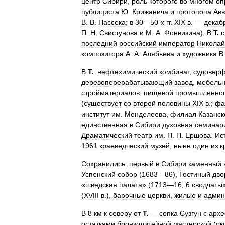
центр
Сибири
,
роль
которого
во
многом
оп
публициста
Ю
.
Крижанича
и
протопопа
Ав
В
.
В
.
Пассека
;
в
30
—
50
-
х
гг
.
XIX
в
. —
декаб
П
.
Н
.
Свистунова
и
М
.
А
.
Фонвизина
).
В
Т
.
с
последний
российский
император
Николай
композитора
А
.
А
.
Алябьева
и
художника
В
В
Т
.
:
нефтехимический
комбинат
,
судовер
деревоперерабатывающий
завод
,
мебель
стройматериалов
,
пищевой
промышленно
(
существует
со
второй
половины
XIX
в
.;
фа
институт
им
.
Менделеева
,
филиал
Казанск
единственная
в
Сибири
духовная
семинар
Драматический
театр
им
.
П
.
П
.
Ершова
.
Ис
1961
краеведческий
музей
;
ныне
один
из
к
Сохранились:
первый
в
Сибири
каменный
Успенский
собор
(
1683
—
86
),
Гостиный
дво
«
шведская
палата
» (
1713
—
16
;
6
сводчаты
(
XVIII
в
.),
барочные
церкви
,
жилые
и
админ
В
8
км
к
северу
от
Т
.
—
сопка
Сузгун
с
архе
остатками
бронзолитейной
мастерской
(
ок