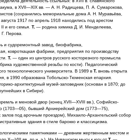
ределила
деятельность
ссыльных:
в
XVII
в
.
славянского
вакума
,
в
XVII
—
XIX
вв
. —
А
.
Н
.
Радищева
,
П
.
А
.
Сумарокова
,
ристов
(
сохранились
мемориальные
дома
А
.
Н
.
Муравьёва
,
августа
1917
по
апрель
1918
находились
под
арестом
II
и
его
семья
.
Т
.
—
родина
химика
Д
.
И
.
Менделеева
,
.
Г
.
Перова
.
фь
и
судоремонтный
завод
,
биофабрика
,
ная
,
ковроткацкая
фабрики
,
предприятия
по
производству
сти
.
Т
.
—
один
из
центров
русского
косторезного
промысла
брика
художественной
резьбы
по
кости
).
Педагогический
ого
технологического
университета
.
В
1989
в
Т
.
вновь
открыта
ия
,
в
1990
образована
Тобольско
-
Тюменская
епархия
.
торико
-
архитектурный
музей
-
заповедник
(
основан
в
1870
;
до
рупнейших
в
Сибири
).
кремль
и
меновой
двор
(
конец
XVII
—
XVIII
вв
.),
Софийско
-
р
(
1703
—
05
),
бывший
Архиерейский
дом
(
1773
—
75
),
х
залов
под
арочным
проездом
),
Михаило
-
Архангельский
собор
истративные
здания
в
стиле
барокко
и
классицизма
.
ологическими
памятниками
—
древним
жертвенным
местом
и
оло
X
—
VIII
вв
.
до
н
.
э
.).
На
Чувашском
мысу
к
югу
от
Т
.
—