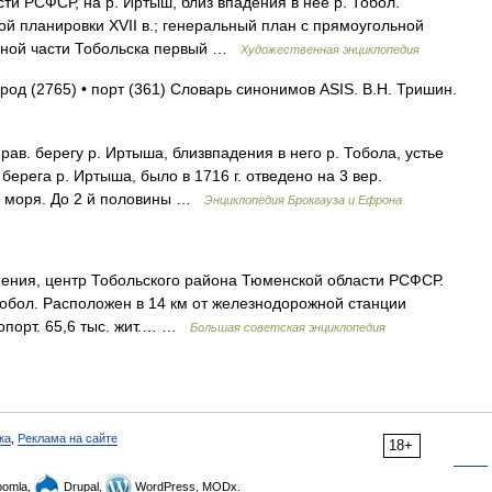
РСФСР, на р. Иртыш, близ впадения в неё р. Тобол.
й планировки XVII в.; генеральный план с прямоугольной
орной части Тобольска первый …
Художественная энциклопедия
ород (2765) • порт (361) Словарь синонимов ASIS. В.Н. Тришин.
прав. берегу р. Иртыша, близвпадения в него р. Тобола, устье
ерега р. Иртыша, было в 1716 г. отведено на 3 вер.
р. моря. До 2 й половины …
Энциклопедия Брокгауза и Ефрона
я, центр Тобольского района Тюменской области РСФСР.
Тобол. Расположен в 14 км от железнодорожной станции
ропорт. 65,6 тыс. жит.… …
Большая советская энциклопедия
ка
,
Реклама на сайте
18+
omla,
Drupal,
WordPress, MODx.