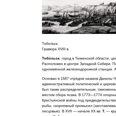
Тобольск
.
Гравюра
XVIII
в
.
Тобо́льск
,
город
в
Тюменской
области
,
це
Расположен
в
центре
Западной
Сибири
.
П
одноимённой
железнодорожной
станции
.
Основан
в
1587
отрядом
казаков
Данилы
Ч
административный
политический
и
церков
был
также
распределительным
,
таможенн
местом
сбора
ясака
.
В
1773
—
1774
опорны
Крестьянской
войны
под
предводительств
рыбы
,
скорняжный
промысел
(
заготавлива
песцовые
).
В
XVII
—
начале
XX
вв
.
Т
.
—
кр