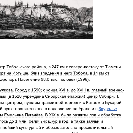
нтр
Тобольского
района
,
в
247
км
к
северо
-
востоку
от
Тюмени
.
орт
на
Иртыше
,
близ
впадения
в
него
Тобола
,
в
14
км
от
Аэропорт
.
Население
98
,
0
тыс
.
человек
(
1996
).
улкова
.
Город
с
1590
;
с
конца
XVI
в
.
до
XVIII
в
.
главный
военно
-
ный
(
в
1620
учреждена
Сибирская
епархия
)
центр
Сибири
.
Т
.
ым
центром
,
пунктом
транзитной
торговли
с
Китаем
и
Бухарой
,
й
пункт
правительства
в
подавлении
на
Урале
и
в
Зауралье
ом
Емельяна
Пугачёва
.
В
XIX
в
.
были
развиты
лов
и
обработка
лось
до
1
млн
.
беличьих
шкур
в
год
,
а
также
заячьи
и
упнейший
культурный
и
образовательно
-
просветительный