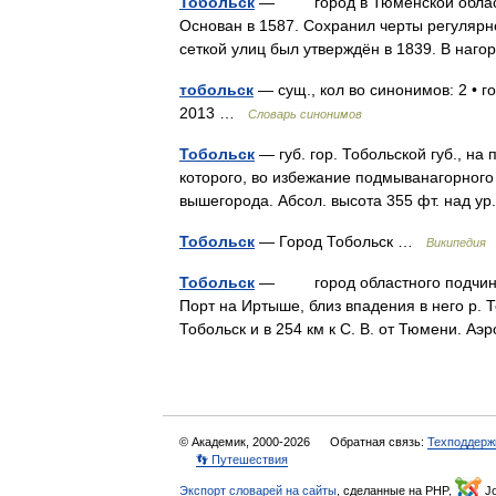
Тобольск
— город в Тюменской области 
Основан в 1587. Сохранил черты регулярно
сеткой улиц был утверждён в 1839. В наг
тобольск
— сущ., кол во синонимов: 2 • г
2013 …
Словарь синонимов
Тобольск
— губ. гор. Тобольской губ., на 
которого, во избежание подмыванагорного б
вышегорода. Абсол. высота 355 фт. над у
Тобольск
— Город Тобольск …
Википедия
Тобольск
— город областного подчинени
Порт на Иртыше, близ впадения в него р. 
Тобольск и в 254 км к С. В. от Тюмени. Аэ
© Академик, 2000-2026
Обратная связь:
Техподдерж
👣 Путешествия
Экспорт словарей на сайты
, сделанные на PHP,
Jo