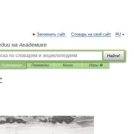
Запомнить сайт
Словарь на свой сайт
RU
едии на Академике
Найти!
Толкования
Переводы
Книги
Игры ⚽
"