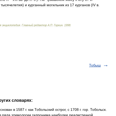
тысячелетия
)
и
курганный
могильник
из
17
курганов
(
IV
в
.
я
энциклопедия
.
Главный
редактор
А
.
П
.
Горкин
.
1998
.
Тобыш
ругих словарях:
нован в 1587 г. как Тобольский острог, с 1708 г. гор. Тобольск.
з ряда этимологии гидронима наиболее реалистичной