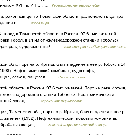
нником XVIII в. И.П.… …
Географическая энциклопедия
и, районный центр Тюменской области, расположен в центре
впадения в… …
Города мира
город в Тюменской области, в России. 97,6 тыс. жителей.
 реки Тобол, в 14 км от железнодорожной станции Тобольск.
судоверфь, судоремонтный… …
Иллюстрированный энциклопедический
 обл., порт на р. Иртыш, близ впадения в неё р. Тобол, в 14
ей (1998). Нефтехимический комбинат; судоверфь,
ающая, лёгкая, пищевая… …
Русская история
й области, в России. 97,6 тыс. жителей. Порт на реке Иртыш,
 от железнодорожной станции Тобольск. Нефтехимический,
монтный завод;… …
Современная энциклопедия
и, Тюменская обл., порт на р. Иртыш, близ впадения в нее р.
6 тыс. жителей (1992). Нефтехимический, иодовый комбинаты;
евообрабатывающая,… …
Большой Энциклопедический словарь