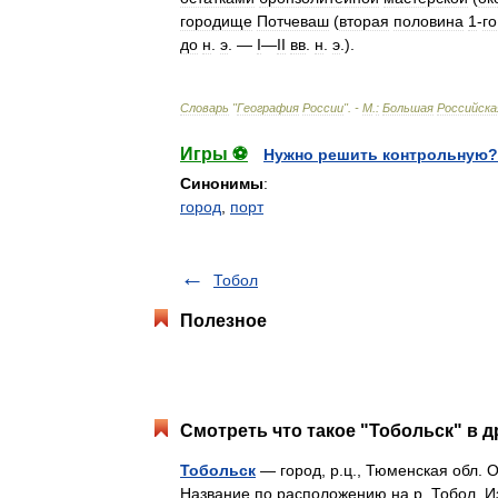
городище
Потчеваш
(
вторая
половина
1
-
го
до
н
.
э
. —
I
—
II
вв
.
н
.
э
.).
Словарь
"
География
России
". -
М
.
:
Большая
Российска
Игры ⚽
Нужно решить контрольную?
Синонимы
:
город
,
порт
Тобол
Полезное
Смотреть что такое "Тобольск" в д
Тобольск
— город, р.ц., Тюменская обл. Ос
Название по расположению на р. Тобол. И