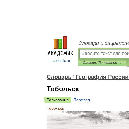
Словари и энциклоп
academic.ru
Словарь "География России"
Словарь "География России
Тобольск
Толкование
Перевод
Тобольск